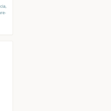
cia,
are-