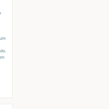
m
 um
ado.
 um