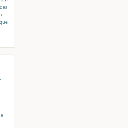
ades
o
 que
,
de