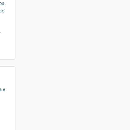
os.
do
r
a e