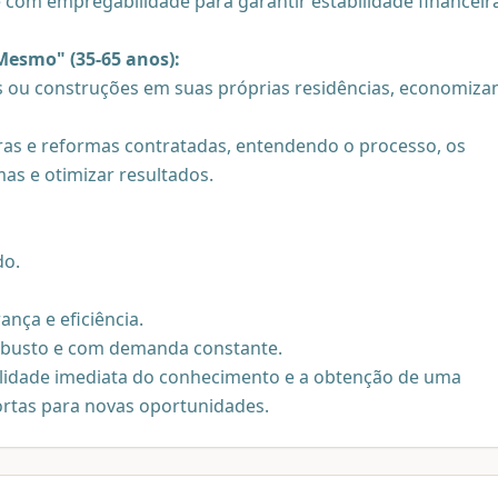
e com empregabilidade para garantir estabilidade financeir
Mesmo" (35-65 anos):
s ou construções em suas próprias residências, economiza
as e reformas contratadas, entendendo o processo, os
mas e otimizar resultados.
do.
nça e eficiência.
obusto e com demanda constante.
abilidade imediata do conhecimento e a obtenção de uma
ortas para novas oportunidades.