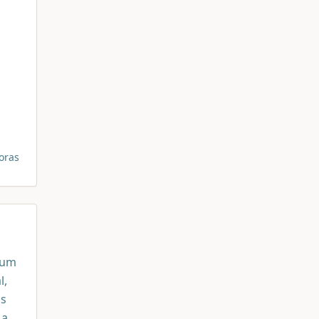
oras
 um
l,
as
 a