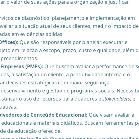
 o valor de suas ações para a organização e justificar
viços de diagnóstico, planejamento e implementação em
aliar a situação atual de seus clientes, medir o impacto de
das em evidências sólidas.
ffices):
Que são responsáveis por planejar, executar e
ojeto em relação a escopo, prazo, custo e qualidade, além 
empreendimentos.
 Empresas (PMEs):
Que buscam avaliar a performance de s
das, a satisfação do cliente, a produtividade interna e o
r decisões estratégicas com maior segurança.
desenvolvimento e gestão de programas sociais. Necessit
ustificar o uso de recursos para doadores e
stakeholders
, e
iativas.
lvedores de Conteúdo Educacional:
Que visam avaliar a
s educacionais e materiais didáticos. Buscam ferramentas p
de da educação oferecida.
om a otimização de fluxos de trabalho e a padronização d