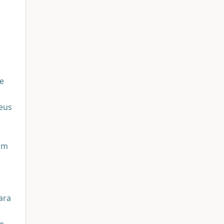
de
eus
am
ara
e