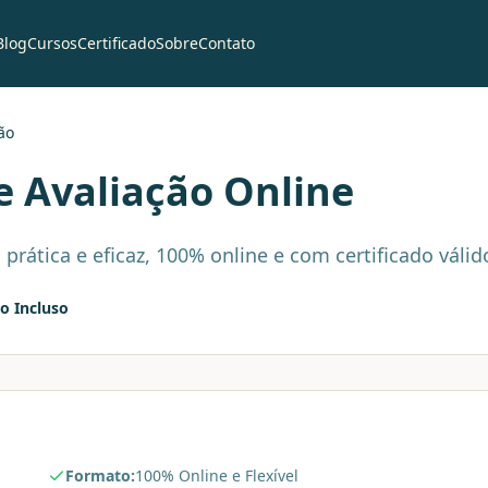
Blog
Cursos
Certificado
Sobre
Contato
ão
e Avaliação
Online
ática e eficaz, 100% online e com certificado válido
do Incluso
Formato:
100% Online e Flexível