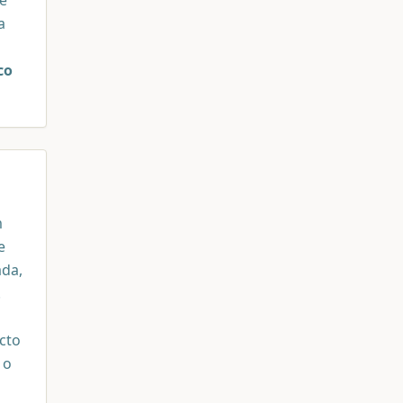
a
co
m
e
ada,
.
cto
 o