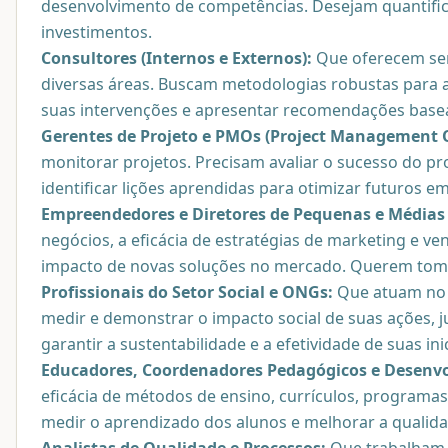
desenvolvimento de competências. Desejam quantificar
investimentos.
Consultores (Internos e Externos):
Que oferecem ser
diversas áreas. Buscam metodologias robustas para av
suas intervenções e apresentar recomendações basea
Gerentes de Projeto e PMOs (Project Management O
monitorar projetos. Precisam avaliar o sucesso do pr
identificar lições aprendidas para otimizar futuros 
Empreendedores e Diretores de Pequenas e Médias
negócios, a eficácia de estratégias de marketing e ven
impacto de novas soluções no mercado. Querem toma
Profissionais do Setor Social e ONGs:
Que atuam no 
medir e demonstrar o impacto social de suas ações, j
garantir a sustentabilidade e a efetividade de suas inic
Educadores, Coordenadores Pedagógicos e Desenvo
eficácia de métodos de ensino, currículos, programa
medir o aprendizado dos alunos e melhorar a qualida
Analistas de Qualidade e Processos:
Que trabalham c