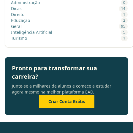
Administração
0
Dicas
14
Direito
1
Educação
2
Geral
95
Inteligência Artificial
5
Turismo
1
Pronto para transformar sua
carreira?
Junte-se a milhares de alunos e comece a estudar
agora mesmo na melhor plataforma EAD.
Criar Conta Grátis