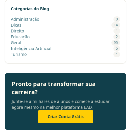
Categorias do Blog
Administração
0
Dicas
14
Direito
1
Educação
2
Geral
95
Inteligência Artificial
5
Turismo
1
Pronto para transformar sua
carreira?
Junte-se a milhares de alunos e comece a estudar
agora mesmo na melhor plataforma EAD.
Criar Conta Grátis