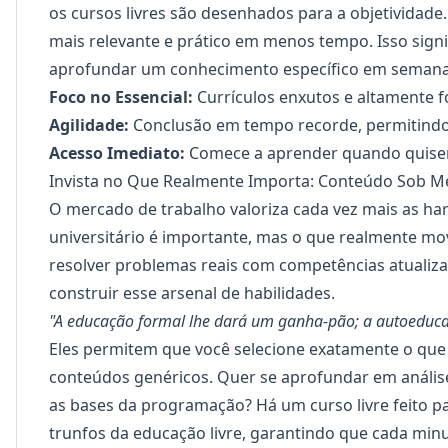
os cursos livres são desenhados para a objetividade
mais relevante e prático em menos tempo. Isso sign
aprofundar um conhecimento específico em semana
Foco no Essencial:
Currículos enxutos e altamente f
Agilidade:
Conclusão em tempo recorde, permitindo
Acesso Imediato:
Comece a aprender quando quiser,
Invista no Que Realmente Importa: Conteúdo Sob M
O mercado de trabalho valoriza cada vez mais as
har
universitário é importante, mas o que realmente mov
resolver problemas reais com competências atualiz
construir esse arsenal de habilidades.
"A educação formal lhe dará um ganha-pão; a autoeduca
Eles permitem que você selecione exatamente o que
conteúdos genéricos. Quer se aprofundar em anális
as bases da programação? Há um curso livre feito p
trunfos da educação livre, garantindo que cada min