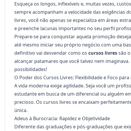
Esqueça os longos, inflexíveis e, muitas vezes, cus
sempre acompanham a velocidade das exigências do 
livres, você não apenas se especializa em áreas es
e preenche lacunas importantes no seu perfil profissi
Prepare-se para conquistar aquela promoção desejad
até mesmo iniciar seu próprio negócio com uma base
definitivo vai desvendar como os
cursos livres
são o 
alcançar patamares que você talvez nem imaginava
possibilidades!
O Poder dos Cursos Livres: Flexibilidade e Foco para
A vida moderna exige agilidade. Seja você um profi
estudante em busca de um diferencial ou alguém em 
precioso. Os cursos livres se encaixam perfeitamen
única.
Adeus à Burocracia: Rapidez e Objetividade
Diferente das graduações e pós-graduações que exig