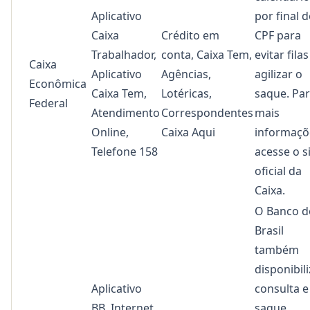
Aplicativo
por final d
Caixa
Crédito em
CPF para
Trabalhador,
conta, Caixa Tem,
evitar filas
Caixa
Aplicativo
Agências,
agilizar o
Econômica
Caixa Tem,
Lotéricas,
saque. Pa
Federal
Atendimento
Correspondentes
mais
Online,
Caixa Aqui
informaçõ
Telefone 158
acesse o s
oficial da
Caixa.
O Banco d
Brasil
também
disponibil
Aplicativo
consulta e
BB, Internet
saque