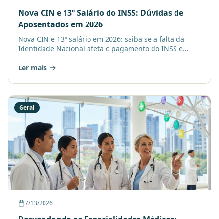
Nova CIN e 13º Salário do INSS: Dúvidas de
Aposentados em 2026
Nova CIN e 13º salário em 2026: saiba se a falta da
Identidade Nacional afeta o pagamento do INSS e
como um treinamento online pode ajudar a esclarecer
Ler mais
dúvidas.
Geral
7/13/2026