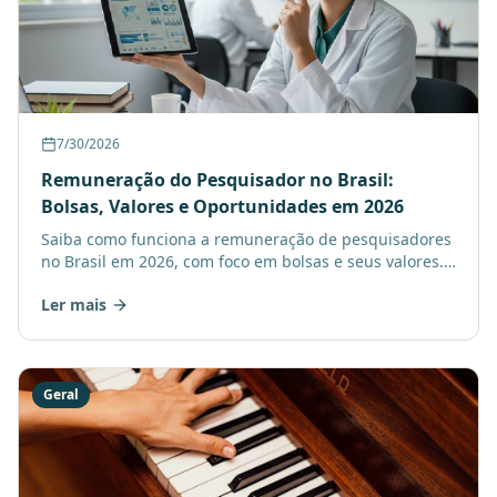
7/30/2026
Remuneração do Pesquisador no Brasil:
Bolsas, Valores e Oportunidades em 2026
Saiba como funciona a remuneração de pesquisadores
no Brasil em 2026, com foco em bolsas e seus valores.
Entenda as oportunidades de desenvolvimento pessoal
Ler mais
na
Geral