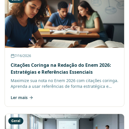
7/16/2026
Citações Coringa na Redação do Enem 2026:
Estratégias e Referências Essenciais
Maximize sua nota no Enem 2026 com citações coringa.
Aprenda a usar referências de forma estratégica e
aprimore sua redação. Conheça as melhores opções e
Ler mais
como a
Geral