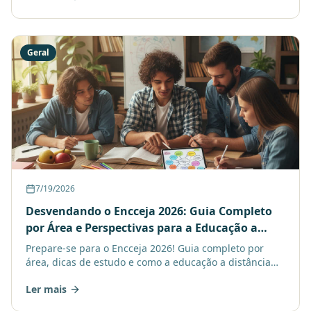
Geral
7/19/2026
Desvendando o Encceja 2026: Guia Completo
por Área e Perspectivas para a Educação a
Distância
Prepare-se para o Encceja 2026! Guia completo por
área, dicas de estudo e como a educação a distância
pode te ajudar a conquistar seu certificado.
Ler mais