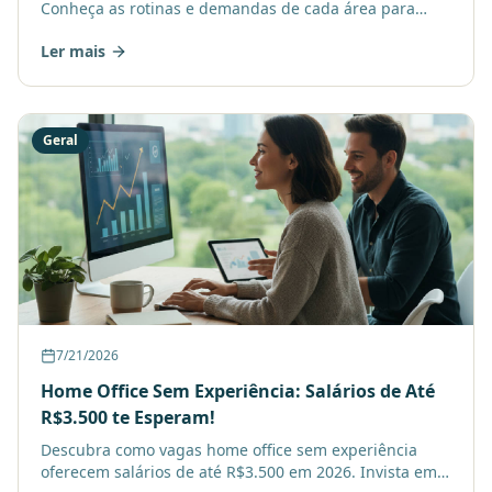
Conheça as rotinas e demandas de cada área para
quem ama cuidar, e veja as habilidades digitais mais
Ler mais
valori
Geral
7/21/2026
Home Office Sem Experiência: Salários de Até
R$3.500 te Esperam!
Descubra como vagas home office sem experiência
oferecem salários de até R$3.500 em 2026. Invista em