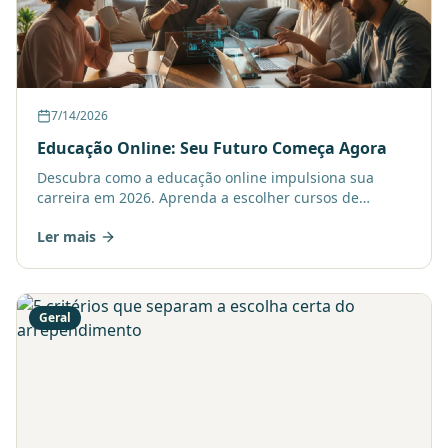
7/14/2026
Educação Online: Seu Futuro Começa Agora
Descubra como a educação online impulsiona sua
carreira em 2026. Aprenda a escolher cursos de
qualidade e a importância de estratégias digitais,
Ler mais
como comprar ba
Geral