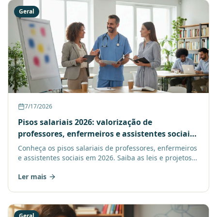
Geral
7/17/2026
Pisos salariais 2026: valorização de
professores, enfermeiros e assistentes sociais
via plataforma de ensino
Conheça os pisos salariais de professores, enfermeiros
e assistentes sociais em 2026. Saiba as leis e projetos
que valorizam estas profissões e como uma platafo
Ler mais
Geral