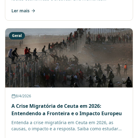
inesquecíveis sem gastar muito, valorizando o carinho
Ler mais
e a união fa
Geral
8/4/2026
A Crise Migratória de Ceuta em 2026:
Entendendo a Fronteira e o Impacto Europeu
Entenda a crise migratória em Ceuta em 2026, as
causas, o impacto e a resposta. Saiba como estudar
online pode te ajudar a compreender este cenário