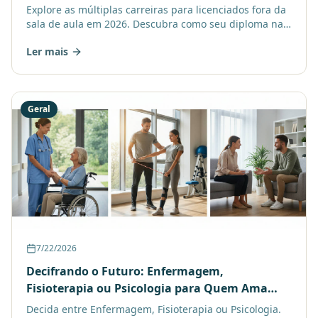
Explore as múltiplas carreiras para licenciados fora da
sala de aula em 2026. Descubra como seu diploma na
plataforma de ensino abre portas no mercado!
Ler mais
Geral
7/22/2026
Decifrando o Futuro: Enfermagem,
Fisioterapia ou Psicologia para Quem Ama
Cuidar de Pessoas?
Decida entre Enfermagem, Fisioterapia ou Psicologia.