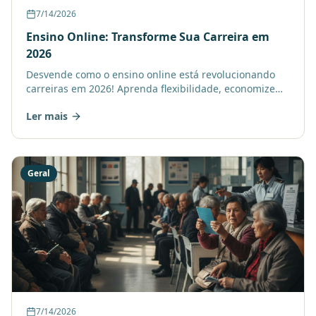
7/14/2026
Ensino Online: Transforme Sua Carreira em
2026
Desvende como o ensino online está revolucionando
carreiras em 2026! Aprenda flexibilidade, economize
tempo e dê seus primeiros passos na contabilidade
Ler mais
com suce
Geral
7/14/2026