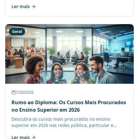
aulas virtuais para conquistar sua oportunidade e
Ler mais
iniciar u
Geral
7/20/2026
Rumo ao Diploma: Os Cursos Mais Procurados
no Ensino Superior em 2026
Descubra os cursos mais procurados no ensino
superior em 2026 nas redes pública, particular e
educação a distância. Analise as tendências e prepare
Ler mais
seu futuro.