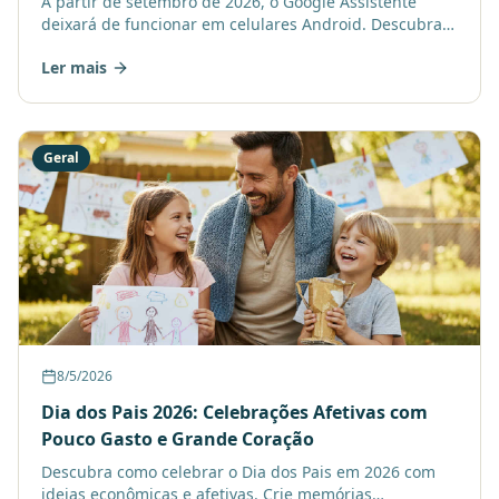
A partir de setembro de 2026, o Google Assistente
deixará de funcionar em celulares Android. Descubra
como o Gemini vai transformar sua interação e explore
Ler mais
curs
Geral
8/5/2026
Dia dos Pais 2026: Celebrações Afetivas com
Pouco Gasto e Grande Coração
Descubra como celebrar o Dia dos Pais em 2026 com
ideias econômicas e afetivas. Crie memórias