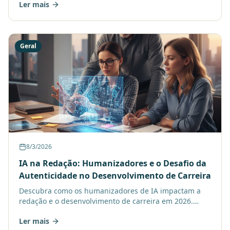
Ler mais
global.
Geral
8/3/2026
IA na Redação: Humanizadores e o Desafio da
Autenticidade no Desenvolvimento de Carreira
Descubra como os humanizadores de IA impactam a
redação e o desenvolvimento de carreira em 2026.
Professores alertam: autenticidade ainda é crucial.
Ler mais