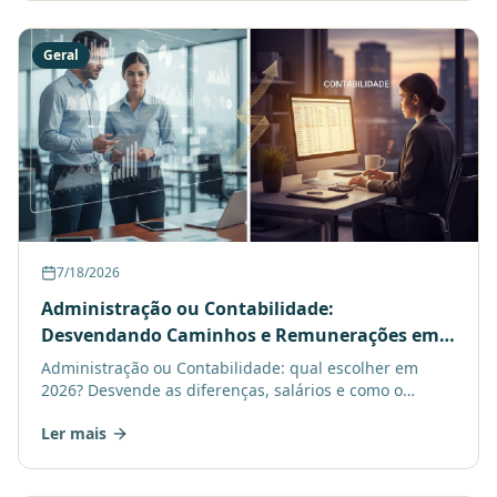
Geral
7/18/2026
Administração ou Contabilidade:
Desvendando Caminhos e Remunerações em
2026
Administração ou Contabilidade: qual escolher em
2026? Desvende as diferenças, salários e como o
aprendizado online te ajuda a decidir!
Ler mais