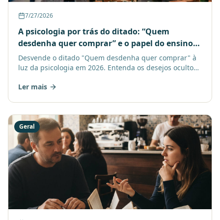
7/27/2026
A psicologia por trás do ditado: “Quem
desdenha quer comprar” e o papel do ensino
remoto
Desvende o ditado "Quem desdenha quer comprar" à
luz da psicologia em 2026. Entenda os desejos ocultos
e a importância do ensino remoto na autoconsciência.
Ler mais
Geral