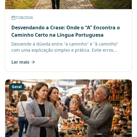
7/28/2026
Desvendando a Crase: Onde o “A” Encontra o
Caminho Certo na Língua Portuguesa
Desvende a dúvida entre "a caminho" e "à caminho"
com uma explicação simples e prática. Evite erros
comuns e aprimore sua escrita com um bom
Ler mais
treinamento online.
Geral