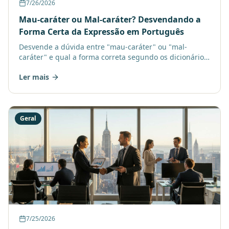
7/26/2026
Mau-caráter ou Mal-caráter? Desvendando a
Forma Certa da Expressão em Português
Desvende a dúvida entre "mau-caráter" ou "mal-
caráter" e qual a forma correta segundo os dicionários
de português. Aprenda a usar corretamente e
Ler mais
aprimore sua co
Geral
7/25/2026