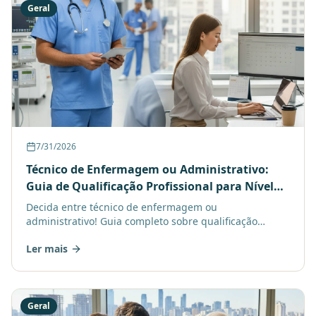
Geral
7/31/2026
Técnico de Enfermagem ou Administrativo:
Guia de Qualificação Profissional para Nível
Médio em 2026
Decida entre técnico de enfermagem ou
administrativo! Guia completo sobre qualificação
profissional, salários e mercado de trabalho em 2026.
Ler mais
Compare carreiras d
Geral