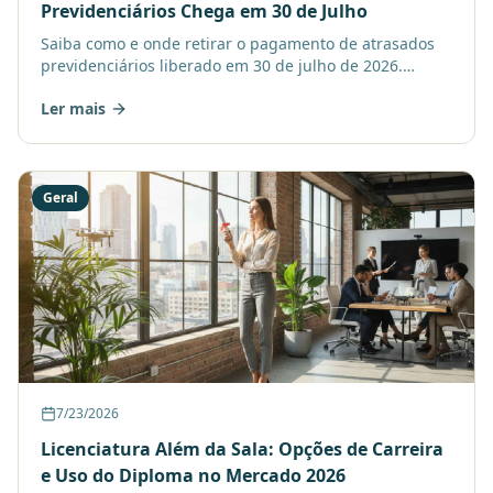
Previdenciários Chega em 30 de Julho
Saiba como e onde retirar o pagamento de atrasados
previdenciários liberado em 30 de julho de 2026.
Acompanhe os passos para acesso, saques e
Ler mais
transferências, e
Geral
7/23/2026
Licenciatura Além da Sala: Opções de Carreira
e Uso do Diploma no Mercado 2026