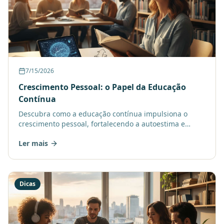
7/15/2026
Crescimento Pessoal: o Papel da Educação
Contínua
Descubra como a educação contínua impulsiona o
crescimento pessoal, fortalecendo a autoestima e
combatendo a dependência emocional. Seja
Ler mais
protagonista do seu apr
Dicas