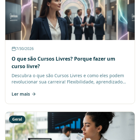
7/30/2026
O que são Cursos Livres? Porque fazer um
curso livre?
Descubra o que são Cursos Livres e como eles podem
revolucionar sua carreira! Flexibilidade, aprendizado
focado e novas habilidades ao seu alcance. Saiba por
Ler mais
que investir agora!
Geral